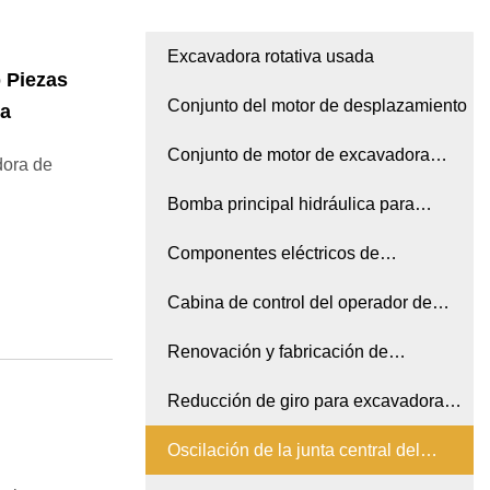
Excavadora rotativa usada
b Piezas
Conjunto del motor de desplazamiento
ra
Conjunto de motor de excavadora
dora de
usado
Bomba principal hidráulica para
excavadora
Componentes eléctricos de
excavadora usados
Cabina de control del operador de
excavadora Gp
Renovación y fabricación de
excavadoras
Reducción de giro para excavadora
MOTOR GP
Oscilación de la junta central del