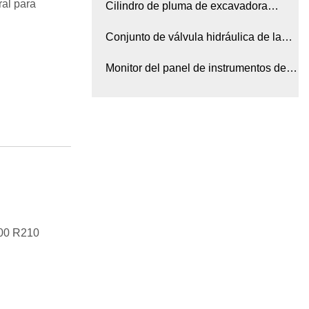
al para
colector Gp-excavadora
Cilindro de pluma de excavadora
usado Cilindro de cucharón
Conjunto de válvula hidráulica de la
válvula de control principal de la
Monitor del panel de instrumentos del
excavadora
controlador de la computadora de la
excavadora
200 R210