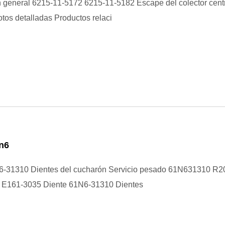
 general 6215-11-5172 6215-11-5182 Escape del colector centr
os detalladas Productos relaci
n6
6-31310 Dientes del cucharón Servicio pesado 61N631310 R
E161-3035 Diente 61N6-31310 Dientes