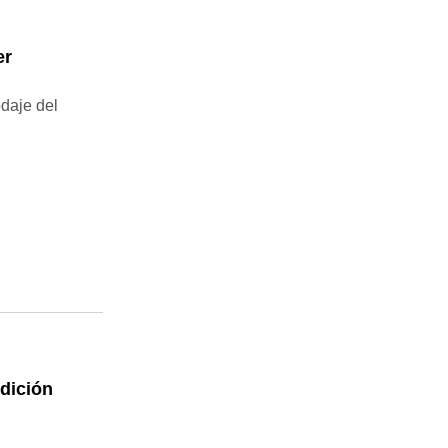
er
daje del
dición