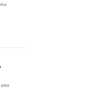
rica
a
a para