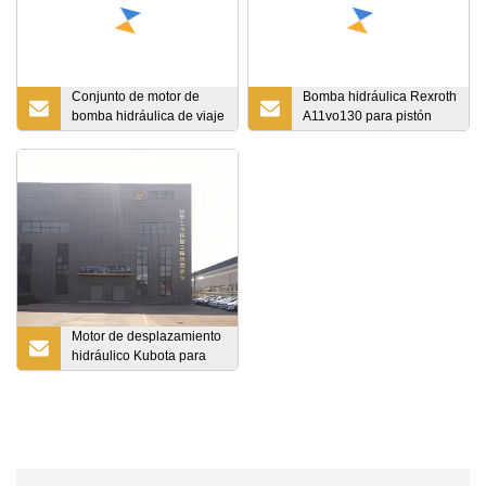
Conjunto de motor de
Bomba hidráulica Rexroth
bomba hidráulica de viaje
A11vo130 para pistón
Cmw2 de Bmv1000
radial de la parte principal
Omv1000 Hmb
de la excavadora
Motor de desplazamiento
hidráulico Kubota para
excavadora de orugas
1t~1,8t