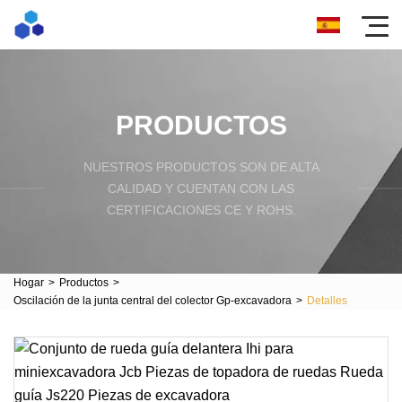
PRODUCTOS
NUESTROS PRODUCTOS SON DE ALTA
CALIDAD Y CUENTAN CON LAS
CERTIFICACIONES CE Y ROHS.
Hogar
>
Productos
>
Oscilación de la junta central del colector Gp-excavadora
>
Detalles