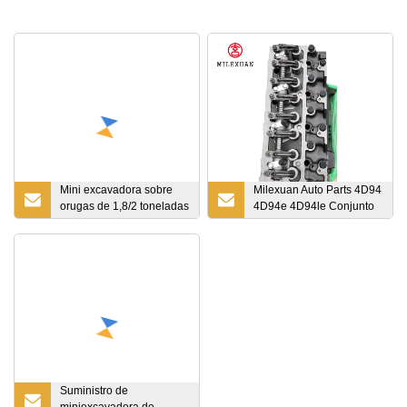
Mini excavadora sobre
Milexuan Auto Parts 4D94
orugas de 1,8/2 toneladas
4D94e 4D94le Conjunto
con agarrador giratorio
completo de culatas del
hidráulico de madera
motor 129931
para troncos
Suministro de