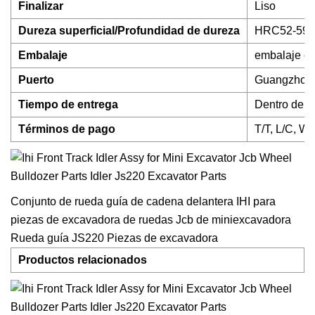
Finalizar
Liso
Dureza superficial/Profundidad de dureza
HRC52-59/
Embalaje
embalaje es
Puerto
Guangzhou,
Tiempo de entrega
Dentro de lo
Términos de pago
T/T, L/C, We
Conjunto de rueda guía de cadena delantera IHI para
piezas de excavadora de ruedas Jcb de miniexcavadora
Rueda guía JS220 Piezas de excavadora
Productos relacionados