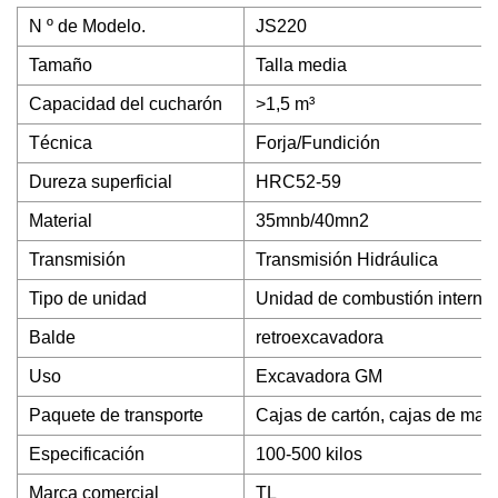
N º de Modelo.
JS220
Tamaño
Talla media
Capacidad del cucharón
>1,5 m³
Técnica
Forja/Fundición
Dureza superficial
HRC52-59
Material
35mnb/40mn2
Transmisión
Transmisión Hidráulica
Tipo de unidad
Unidad de combustión interna
Balde
retroexcavadora
Uso
Excavadora GM
Paquete de transporte
Cajas de cartón, cajas de mad
Especificación
100-500 kilos
Marca comercial
TL