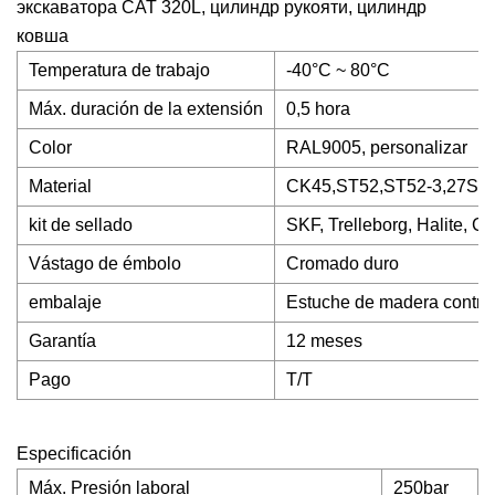
экскаватора CAT 320L, цилиндр рукояти, цилиндр
ковша
Temperatura de trabajo
-40°C ~ 80°C
Máx. duración de la extensión
0,5 hora
Color
RAL9005, personalizar
Material
CK45,ST52,ST52-3,27SiMn
kit de sellado
SKF, Trelleborg, Halite, 
Vástago de émbolo
Cromado duro
embalaje
Estuche de madera contr
Garantía
12 meses
Pago
T/T
Especificación
Máx. Presión laboral
250bar