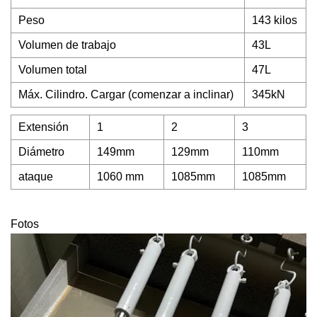
Peso
143 kilos
Volumen de trabajo
43L
Volumen total
47L
Máx. Cilindro. Cargar (comenzar a inclinar)
345kN
Extensión
1
2
3
Diámetro
149mm
129mm
110mm
ataque
1060 mm
1085mm
1085mm
Fotos