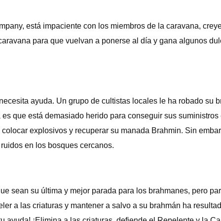
mpany, está impaciente con los miembros de la caravana, crey
a caravana para que vuelvan a ponerse al día y gana algunos d
ecesita ayuda. Un grupo de cultistas locales le ha robado su
ema es que está demasiado herido para conseguir sus suministros
ista, colocar explosivos y recuperar su manada Brahmin. Sin emb
s ruidos en los bosques cercanos.
e sean su última y mejor parada para los brahmanes, pero par
peler a las criaturas y mantener a salvo a su brahmán ha result
tu ayuda! ¡Elimina a las criaturas, defiende el Repelente y l