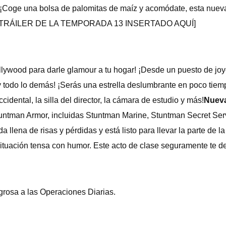
? ¡Coge una bolsa de palomitas de maíz y acomódate, esta nuev
CAMP! [TRÁILER DE LA TEMPORADA 13 INSERTADO AQUÍ]
llywood para darle glamour a tu hogar! ¡Desde un puesto de joye
 y todo lo demás! ¡Serás una estrella deslumbrante en poco tiem
idental, la silla del director, la cámara de estudio y más!
Nueva
Stuntman Armor, incluidas Stuntman Marine, Stuntman Secret Se
 llena de risas y pérdidas y está listo para llevar la parte de 
situación tensa con humor. Este acto de clase seguramente te dej
rosa a las Operaciones Diarias.