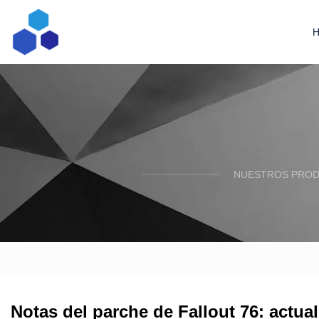
NUESTROS PRODU
Notas del parche de Fallout 76: actua