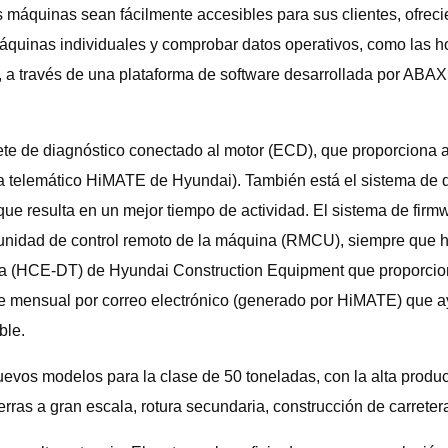
as máquinas sean fácilmente accesibles para sus clientes, ofre
r máquinas individuales y comprobar datos operativos, como las 
, a través de una plataforma de software desarrollada por ABAX
te de diagnóstico conectado al motor (ECD), que proporciona a 
stema telemático HiMATE de Hyundai). También está el sistema d
o que resulta en un mejor tiempo de actividad. El sistema de fi
a unidad de control remoto de la máquina (RMCU), siempre que
ínea (HCE-DT) de Hyundai Construction Equipment que proporci
mensual por correo electrónico (generado por HiMATE) que ayud
ble.
vos modelos para la clase de 50 toneladas, con la alta produc
as a gran escala, rotura secundaria, construcción de carretera