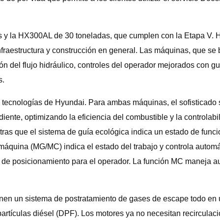
 y la HX300AL de 30 toneladas, que cumplen con la Etapa V. 
raestructura y construcción en general. Las máquinas, que se 
ón del flujo hidráulico, controles del operador mejorados con g
s.
tecnologías de Hyundai. Para ambas máquinas, el sofisticado s
ente, optimizando la eficiencia del combustible y la controlabi
ras que el sistema de guía ecológica indica un estado de funci
a máquina (MG/MC) indica el estado del trabajo y controla auto
n de posicionamiento para el operador. La función MC maneja au
en un sistema de postratamiento de gases de escape todo en un
 partículas diésel (DPF). Los motores ya no necesitan recircul