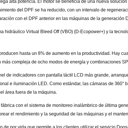
ega alta potencia. El motor se beneficia de una nueva solución
iento del DPF se ha reducido, con un intervalo de regeneraci
aración con el DPF anterior en las máquinas de la generación 
ma hidráulico Virtual Bleed Off (VBO) (D-Ecopower+) y la tecn
a producen hasta un 8% de aumento en la productividad. Hay c
ión más compleja de ocho modos de energía y combinaciones SPC
nel de indicadores con pantalla táctil LCD más grande, arranqu
ional e iluminación LED. Como estándar, las cámaras de 360° b
del área fuera de la máquina.
fábrica con el sistema de monitoreo inalámbrico de última 
orear el rendimiento y la seguridad de las máquinas y el manten
o de por vida que permite a los clientes utilizar el servicio D