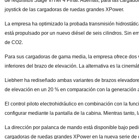
de requisitos Stage V/Tier 4 Final. Además, para las cargad
joystick de las cargadoras de ruedas grandes XPower.
La empresa ha optimizado la probada transmisión hidrostátic
está propulsado por un nuevo diésel de seis cilindros. Sin em
de CO2.
Para sus cargadoras de gama media, la empresa ofrece dos v
inferiores del brazo de elevación. La alternativa es la cinem
Liebherr ha rediseñado ambas variantes de brazos elevadores
de elevación en un 20 % en comparación con la generación a
El control piloto electrohidráulico en combinación con la fu
configurar mediante la pantalla de la cabina. Mientras tanto,
La dirección por palanca de mando está disponible bajo pedi
cargadoras de ruedas grandes XPower en la nueva serie de ca