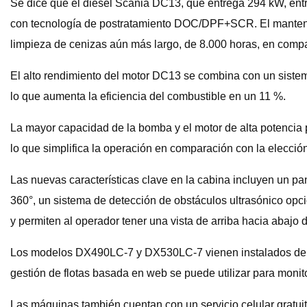
Se dice que el diésel Scania DC13, que entrega 294 kW, entr
con tecnología de postratamiento DOC/DPF+SCR. El mantenim
limpieza de cenizas aún más largo, de 8.000 horas, en comp
El alto rendimiento del motor DC13 se combina con un siste
lo que aumenta la eficiencia del combustible en un 11 %.
La mayor capacidad de la bomba y el motor de alta potenci
lo que simplifica la operación en comparación con la elecc
Las nuevas características clave en la cabina incluyen un pa
360°, un sistema de detección de obstáculos ultrasónico opc
y permiten al operador tener una vista de arriba hacia abajo 
Los modelos DX490LC-7 y DX530LC-7 vienen instalados de 
gestión de flotas basada en web se puede utilizar para monit
Las máquinas también cuentan con un servicio celular gratuit