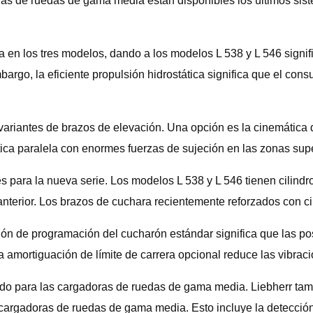
oras de ruedas de gama media están disponibles los últimos sis
a en los tres modelos, dando a los modelos L 538 y L 546 signi
bargo, la eficiente propulsión hidrostática significa que el con
ariantes de brazos de elevación. Una opción es la cinemática d
ática paralela con enormes fuerzas de sujeción en las zonas sup
 para la nueva serie. Los modelos L 538 y L 546 tienen cilindr
nterior. Los brazos de cuchara recientemente reforzados con c
nción de programación del cucharón estándar significa que las 
 la amortiguación de límite de carrera opcional reduce las vibra
do para las cargadoras de ruedas de gama media. Liebherr tamb
rgadoras de ruedas de gama media. Esto incluye la detección ac