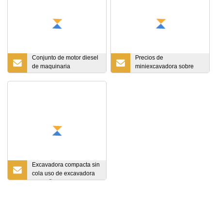
Conjunto de motor diesel
Precios de
de maquinaria
miniexcavadora sobre
excavadora Qsb6.7
orugas de 15000 kg para
minería con aprobación
CE para la venta
Excavadora compacta sin
cola uso de excavadora
pequeña de 2 toneladas
para ingeniería de
construcción