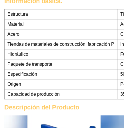
Información básica.
Estructura
Tip
Material
Ace
Acero
Cue
Tiendas de materiales de construcción, fabricación P
Ind
Hidráulico
Fue
Paquete de transporte
Caj
Especificación
500
Origen
Por
Capacidad de producción
350
Descripción del Producto