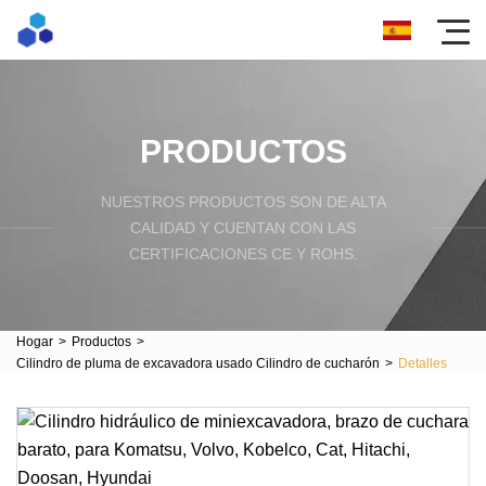
PRODUCTOS
NUESTROS PRODUCTOS SON DE ALTA
CALIDAD Y CUENTAN CON LAS
CERTIFICACIONES CE Y ROHS.
Hogar
>
Productos
>
Cilindro de pluma de excavadora usado Cilindro de cucharón
>
Detalles