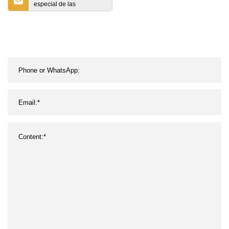
especial de las
excavadoras de la
transmisión 15t mini
excavadora de 15
toneladas