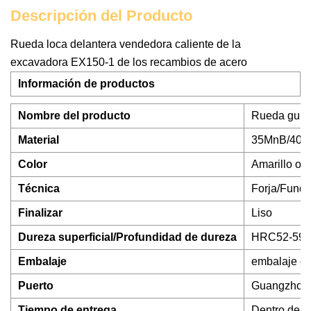
Descripción del Producto
Rueda loca delantera vendedora caliente de la
excavadora EX150-1 de los recambios de acero
Información de productos
Nombre del producto
Rueda guía 
Material
35MnB/40M
Color
Amarillo o 
Técnica
Forja/Fundi
Finalizar
Liso
Dureza superficial/Profundidad de dureza
HRC52-59/
Embalaje
embalaje es
Puerto
Guangzhou,
Tiempo de entrega
Dentro de lo