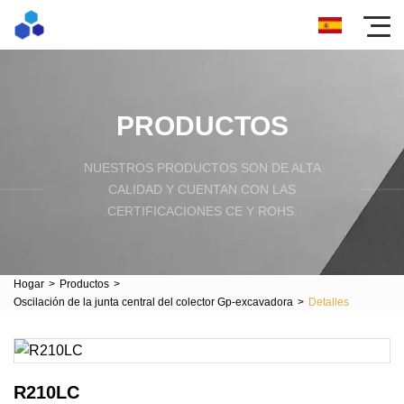
PRODUCTOS
NUESTROS PRODUCTOS SON DE ALTA
CALIDAD Y CUENTAN CON LAS
CERTIFICACIONES CE Y ROHS.
Hogar
>
Productos
>
Oscilación de la junta central del colector Gp-excavadora
>
Detalles
R210LC