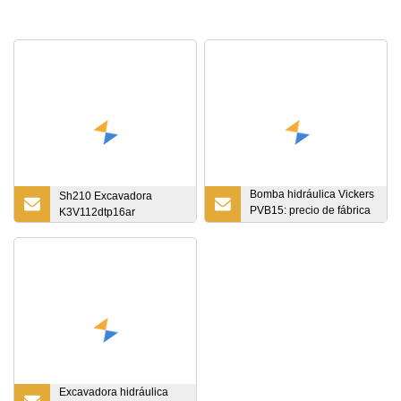
Bomba hidráulica Vickers
Sh210 Excavadora
PVB15: precio de fábrica
K3V112dtp16ar
para la parte principal de
la excavadora
Excavadora hidráulica