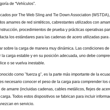
oría de “Vehículos”.
cados por The Web Sling and Tie Down Association (WSTDA), c
os amarres de red sintéticos, cabrestantes utilizados con amar
trucción, procedimientos de prueba y prácticas operativas par
ta los estándares para las cadenas de acero utilizadas para 
ar sobre la carga de manera muy dinámica. Las condiciones de l
r la carga estable y en su posición adecuada, uno debe compre
ice o se vuelva inestable.
onocido como "fuerza g", es la parte más importante de la ecua
es necesario conocer el peso de la carga para comprender los cri
de amarre (incluidas cadenas, cables metálicos, flejes de acero)
de carga. Todos estos dispositivos se fabrican para incluir inf
nezcan en servicio.