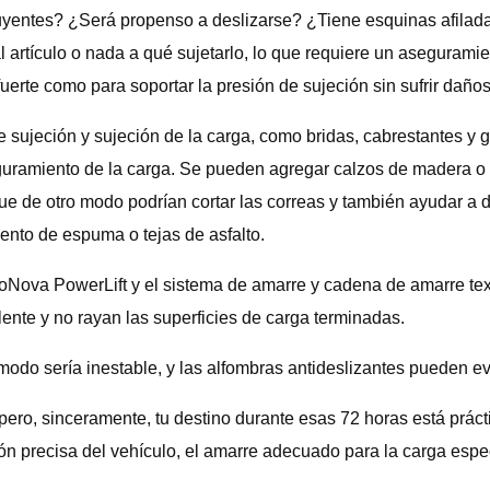
uyentes? ¿Será propenso a deslizarse? ¿Tiene esquinas afilada
artículo o nada a qué sujetarlo, lo que requiere un aseguramien
uerte como para soportar la presión de sujeción sin sufrir daños
e sujeción y sujeción de la carga, como bridas, cabrestantes y
eguramiento de la carga. Se pueden agregar calzos de madera o 
e de otro modo podrían cortar las correas y también ayudar a dis
nto de espuma o tejas de asfalto.
oNova PowerLift y el sistema de amarre y cadena de amarre te
ente y no rayan las superficies de carga terminadas.
odo sería inestable, y las alfombras antideslizantes pueden evi
pero, sinceramente, tu destino durante esas 72 horas está prác
n precisa del vehículo, el amarre adecuado para la carga específ